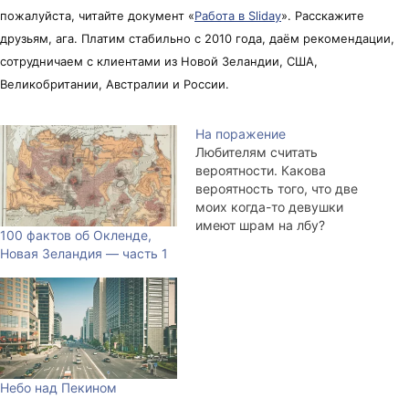
пожалуйста, читайте документ «
Работа в Sliday
». Расскажите
друзьям, ага. Платим стабильно с 2010 года, даём рекомендации,
сотрудничаем с клиентами из Новой Зеландии, США,
Великобритании, Австралии и России.
На поражение
Любителям считать
вероятности. Какова
вероятность того, что две
моих когда-то девушки
имеют шрам на лбу?
100 фактов об Окленде,
Небольшой, почти
Новая Зеландия — часть 1
незаметный, как и у меня.
Какова вероятность, что
одна из них родилась в
одном со мной городе?
Город 30 000, в Амурской
области, что за три с
лишним тысячи
Небо над Пекином
километров отсюда. Какова
вероятность,…