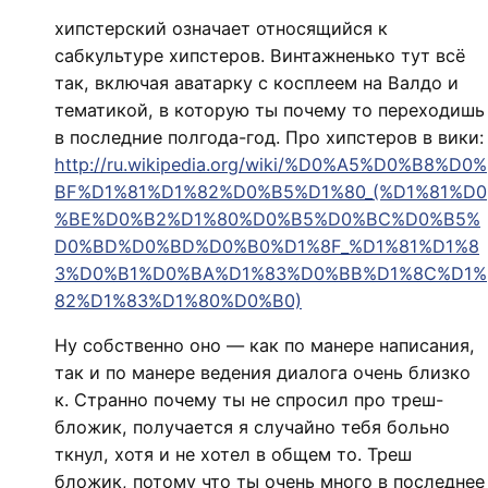
хипстерский означает относящийся к
сабкультуре хипстеров. Винтажненько тут всё
так, включая аватарку с косплеем на Валдо и
тематикой, в которую ты почему то переходишь
в последние полгода-год. Про хипстеров в вики:
http://ru.wikipedia.org/wiki/%D0%A5%D0%B8%D0%
BF%D1%81%D1%82%D0%B5%D1%80_(%D1%81%D0
%BE%D0%B2%D1%80%D0%B5%D0%BC%D0%B5%
D0%BD%D0%BD%D0%B0%D1%8F_%D1%81%D1%8
3%D0%B1%D0%BA%D1%83%D0%BB%D1%8C%D1%
82%D1%83%D1%80%D0%B0)
Ну собственно оно — как по манере написания,
так и по манере ведения диалога очень близко
к. Странно почему ты не спросил про треш-
бложик, получается я случайно тебя больно
ткнул, хотя и не хотел в общем то. Треш
бложик, потому что ты очень много в последнее