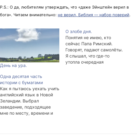
P.S.: О да, любителям утверждать, что «даже Эйнштейн верил в
бога». Читаем внимательно:
не верил, Библия — набор поверий
.
О злобе дня.
Понятия не имею, кто
сейчас Папа Римский.
Говорят, падают самолёты.
Я слышал, что где-то
утопла очередная
День на ура.
подводная лодка. Или нет,
не лодка, но батискаф.
Одна десятая часть
Землетрясения,
истории с бумагами
государственные
Как я пытаюсь уехать учить
перевороты, публичные
английский язык в Новой
казни коррумпированных
Зеландии. Выбрал
чиновников, воздушные
заведение, подходящее
атаки мирных селений,
мне по месту, времени и
вынесенные в трусах
деньгам, на их сайте
деньги, вшитые в подошвы
заполнил форму, и мне
гексогеновые заряды,
ответили электронным
лопающиеся рюкзаки,