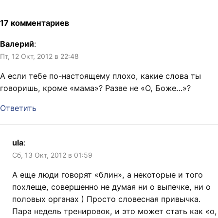
письмом, мол, форма
хлопки и фейерверки...
одобрена, так держать.
Ничего…
Далее нужно было сделать
17 комментариев
официальное приглашение.
Сначала в колледже
Валерий
:
сделали приглашение на
Пт, 12 Окт, 2012 в 22:48
полугодовой бизнес-курс,
хотя в…
А если тебе по-настоящему плохо, какие слова ты
говоришь, кроме «мама»? Разве не «О, Боже…»?
Ответить
ula
:
Сб, 13 Окт, 2012 в 01:59
А еще люди говорят «блин», а некоторые и того
похлеще, совершенно не думая ни о выпечке, ни о
половых органах ) Просто словесная привычка.
Пара недель тренировок, и это может стать как «о,