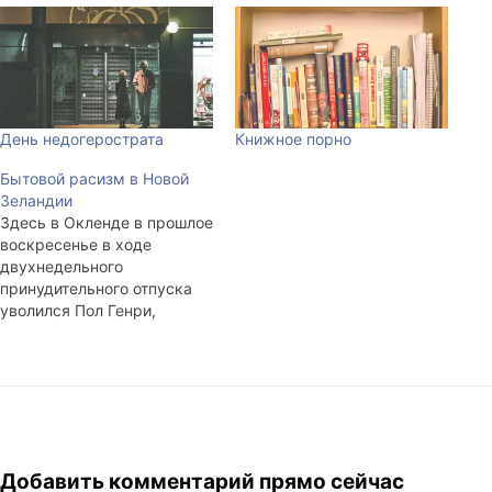
День недогерострата
Книжное порно
Бытовой расизм в Новой
Зеландии
Здесь в Окленде в прошлое
воскресенье в ходе
двухнедельного
принудительного отпуска
уволился Пол Генри,
бессменный ведущий
утреннего шоу "Завтрак"
(Breakfast). Генри уж много
лет на новозеландском
телевидении,
примелькался, и давным
давно развлекал по утрам
Добавить комментарий прямо сейчас
своими порой ханжескими