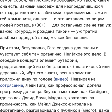
самой собой, не плохой, не хорошей, но такой, какая
она есть. Важный месседж для неопределившихся
пятнадцатилетних с забитыми гормонами мозгами и
гей-комьюнити, однако — и это читалось по лицам
людей постарше (30+) — для остальных сие не так уж
важно. «Я урод, и рождена такой» — уж третий
альбом подряд об этом, мы как бы поняли.
При этом, безусловно, Гага создана для сцены и
чувствует себя там органично. Нелёгкое это дело. В
середине концерта элемент бутафрии,
представляющий из себя флагшток (пластиковый или
деревянный, чёрт его знает), весьма заметно
приложил диву по голове (
видео
). Невзирая на
сотрясение
, Леди Гага, как профессионал, допела
программу до конца. Звучала местами, как Cardigans,
где-то как Дэвид Боуи, Мадонна, хваталась за
промежность, как Майкл Джексон; играла на
фортепиано, разговаривала с публикой (много), даже