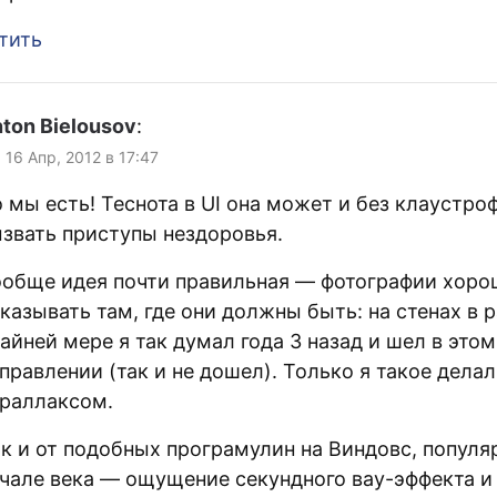
тить
ton Bielousov
:
 16 Апр, 2012 в 17:47
 мы есть! Теснота в UI она может и без клаустро
звать приступы нездоровья.
обще идея почти правильная — фотографии хоро
казывать там, где они должны быть: на стенах в 
айней мере я так думал года 3 назад и шел в этом
правлении (так и не дошел). Только я такое делал
раллаксом.
к и от подобных програмулин на Виндовс, популя
чале века — ощущение секундного вау-эффекта и