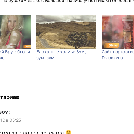
 на русском языке». Большое спасибо участникам голосовани
й Брут: блог и
Бархатные холмы: Зум,
Сайт-портфоли
ио
зум, зум.
Головкина
тариев
sov
:
012 в 05:25
тед заголовок детектед