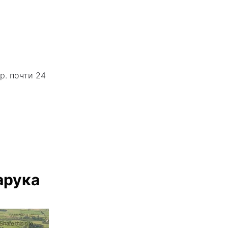
р. почти 24
арука