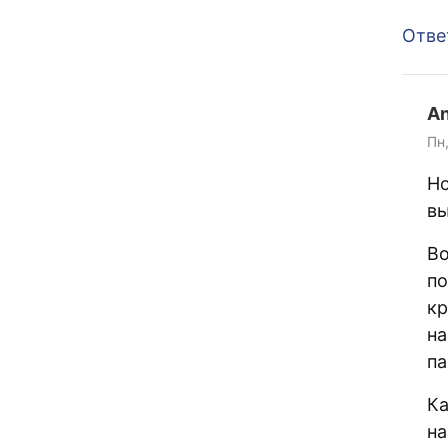
Отве
An
Пн,
Но
вы
Во
по
кр
на
па
Ка
на