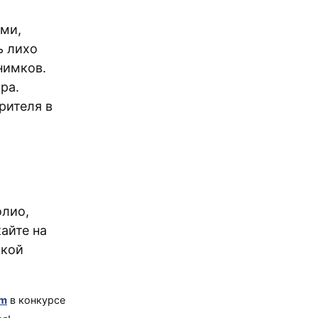
ми,
ь лихо
нимков.
ра.
рителя в
олио,
айте на
ской
om
в конкурсе