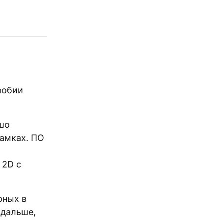
фобии
шо
рамках. ПО
 2D с
рных в
 дальше,