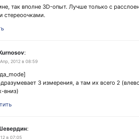
мне, так вполне 3D-опыт. Лучше только с расслое
и стереоочками.
ть
 Kurnosov
:
 Апр, 2012 в 08:59
уда_mode]
одразумевает 3 измерения, а там их всего 2 (влев
х-вниз)
тить
 Шевердин
:
012 в 07:05