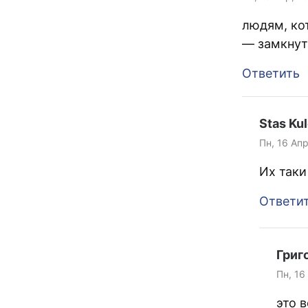
людям, ко
— замкнут
Ответить
Stas Ku
Пн, 16 Апр
Их таки
Ответи
Григ
Пн, 16
это 