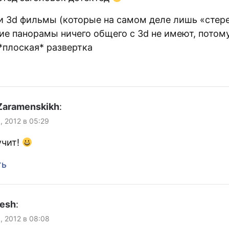
 и 3d фильмы (которые на самом деле лишь «стере
ие панорамы ничего общего с 3d не имеют, потому
*плоская* развертка
 Zaramenskikh
:
, 2012 в 05:29
учит!
ть
lesh
:
, 2012 в 08:08