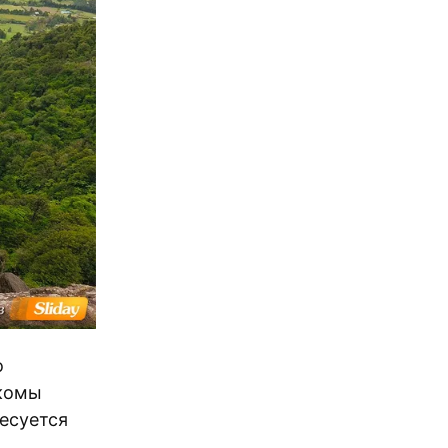
о
акомы
ресуется