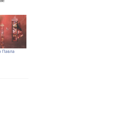
я!
о Павла