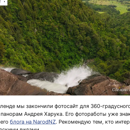
кленде мы закончили фотосайт для 360-градусног
 панорам Андрея Харука. Его фотоработы уже зн
 его
блога на NarodNZ
. Рекомендую тем, кто инте
дскими видами.