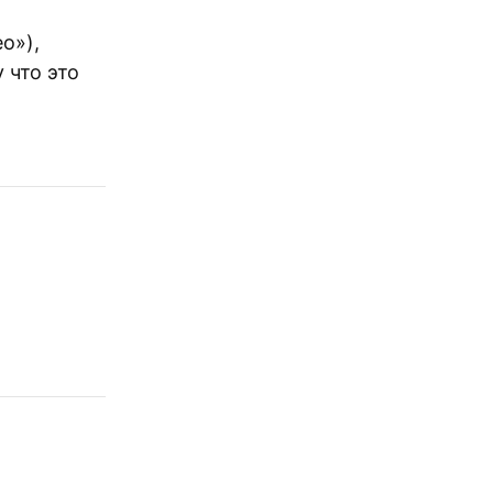
о»),
 что это