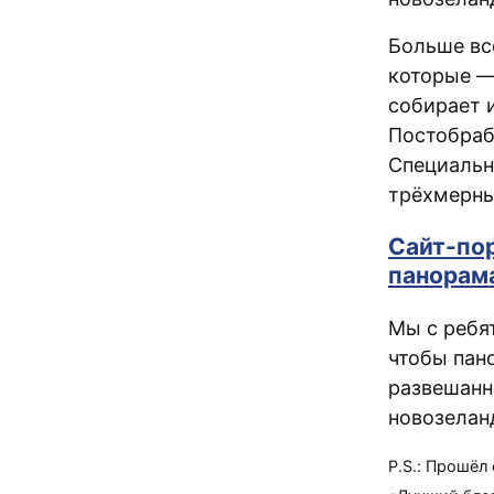
Больше вс
которые —
собирает 
Постобраб
Специальн
трёхмерны
Сайт-по
панорам
Мы с ребя
чтобы пан
развешанн
новозелан
P.S.: Прошёл 