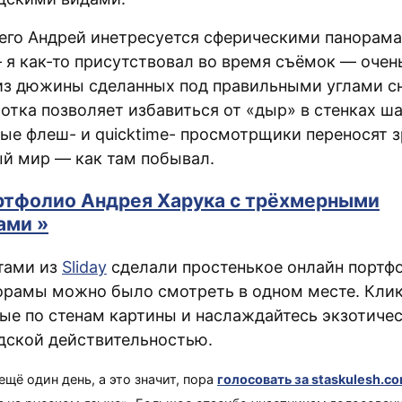
его Андрей инетресуется сферическими панорама
 я как-то присутствовал во время съёмок — очен
из дюжины сделанных под правильными углами с
отка позволяет избавиться от «дыр» в стенках ша
ые флеш- и quicktime- просмотрщики переносят з
й мир — как там побывал.
ртфолио Андрея Харука с трёхмерными
ами »
тами из
Sliday
сделали простенькое онлайн портф
орамы можно было смотреть в одном месте. Клик
ые по стенам картины и наслаждайтесь экзотиче
дской действительностью.
ещё один день, а это значит, пора
голосовать за staskulesh.c