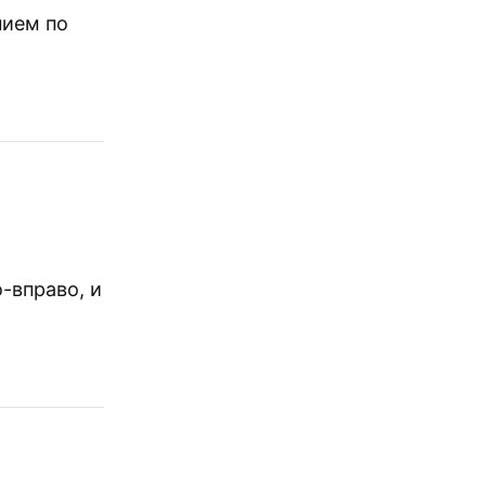
нием по
о-вправо, и