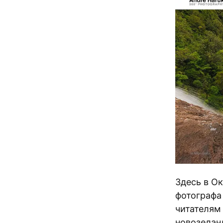
Здесь в О
фотографа
читателям
новозелан