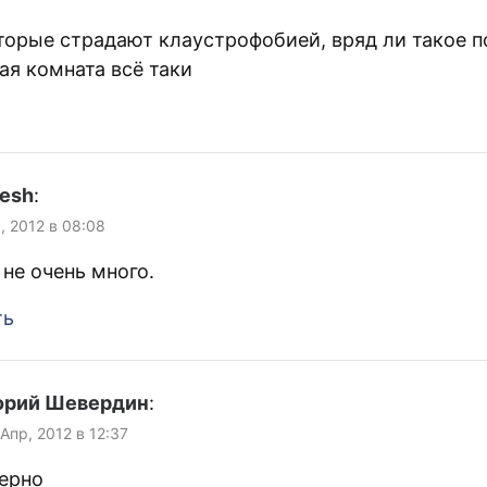
торые страдают клаустрофобией, вряд ли такое п
ая комната всё таки
lesh
:
, 2012 в 08:08
 не очень много.
ть
орий Шевердин
:
 Апр, 2012 в 12:37
верно