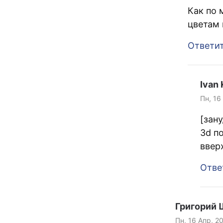
Как по 
цветам 
Ответи
Ivan
Пн, 16
[зан
3d п
ввер
Отве
Григорий
Пн, 16 Апр, 2