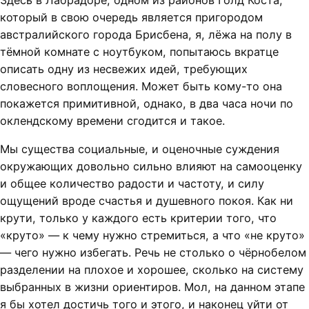
Здесь в Лабрадоре, одном из районов Голд Коста,
который в свою очередь является пригородом
австралийского города Брисбена, я, лёжа на полу в
тёмной комнате с ноутбуком, попытаюсь вкратце
описать одну из несвежих идей, требующих
словесного воплощения. Может быть кому-то она
покажется примитивной, однако, в два часа ночи по
оклендскому времени сгодится и такое.
Мы существа социальные, и оценочные суждения
окружающих довольно сильно влияют на самооценку
и общее количество радости и частоту, и силу
ощущений вроде счастья и душевного покоя. Как ни
крути, только у каждого есть критерии того, что
«круто» — к чему нужно стремиться, а что «не круто»
— чего нужно избегать. Речь не столько о чёрнобелом
разделении на плохое и хорошее, сколько на систему
выбранных в жизни ориентиров. Мол, на данном этапе
я бы хотел достичь того и этого, и наконец уйти от