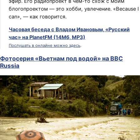
эфир. Его радиопроект в чём-то схож с моим
блогопроектом — это хобби, увлечение. «Because I
can», — как говорится.
Часовая беседа с Владом Ивановым, «Русский
час» на PlanetFM (14Мб, MP3)
Послушать в онлайне можно здесь
.
Фотосерия «Вьетнам под водой» на BBC
Russia