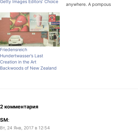
Getty Images Editors’ Choice
anywhere. A pompous
beginning, but I'll try to show
what I mean using simple
examples. Zoom, zoom,
zoom. All the photos are
clickable. This is how the
river that flows…
Friedensreich
Hundertwasser’s Last
Creation in the Art
Backwoods of New Zealand
2 комментария
SM
:
Вт, 24 Янв, 2017 в 12:54