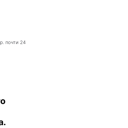
р. почти 24
го
а.