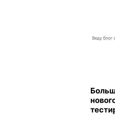
Веду блог 
Больш
новог
тести