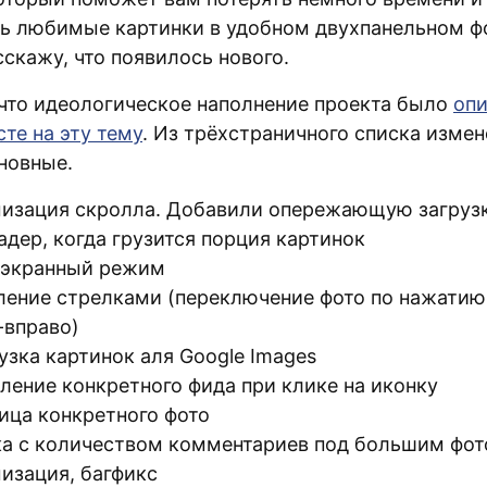
ь любимые картинки в удобном двухпанельном ф
скажу, что появилось нового.
что идеологическое наполнение проекта было
опи
те на эту тему
. Из трёхстраничного списка измен
новные.
изация скролла. Добавили опережающую загрузк
адер, когда грузится порция картинок
экранный режим
ление стрелками (переключение фото по нажатию
-вправо)
узка картинок аля Google Images
ление конкретного фида при клике на иконку
ица конкретного фото
а с количеством комментариев под большим фот
изация, багфикс