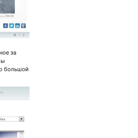
ное за
мы
ю большой