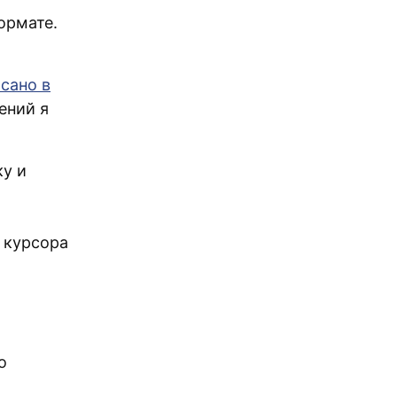
ормате.
сано в
ений я
у и
 курсора
о