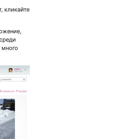
т, кликайте
ожение,
 среди
 много