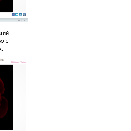
ющий
ню с
к.