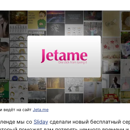
и ведёт на сайт
Jeta.me
кленде мы со
Sliday
сделали новый бесплатный се
который поможет вам потерять немного времени и