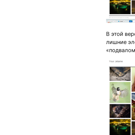
В этой ве
лишние эле
«подвалом