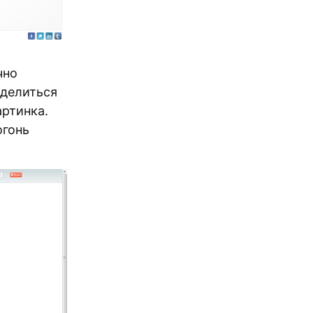
чно
оделиться
артинка.
огонь