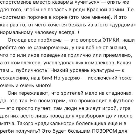
спортсменов вместо казармы «учиться» — опять же
для того, чтобы не попасть в ряды Красной армии. Т.е.
«система» порочна в корне (это мое мнение). И это
как раз то, от чего хочется бежать из этого «дурдома»
нормальному человеку всегда! )
Отсюда все проблемы — это вопросы ЭТИКИ, наши
ребята ею не «заморочены», у них всё не от знания,
что то или иное поведение прилично или приемлемо,
а от комплексов, унаследованных комплексов. Какая
там … публичность! Низкий уровень культуры — к
сожалению, наш бич! Но уверяю — исключений тоже
очень и очень много!
Они переживают, что зрителей мало на стадионах.
Да, это так. Но посмотрим, что происходит в футболе
— это просто пугает, там люди не живут игрой, игра
для них всего лишь повод для «разборок» до и после
матча. Такого «радикального» болельщика еще и в
регби получить? Это будет большим ПОЗОРОМ для