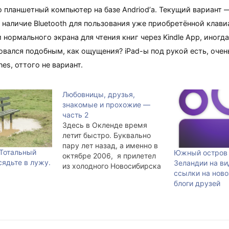
ю планшетный компьютер на базе Andriod’а. Текущий вариант
 наличие Bluetooth для пользования уже приобретённой клави
 нормального экрана для чтения книг через Kindle App, иногда
овался подобным, как ощущения? iPad-ы под рукой есть, очен
nes, оттого не вариант.
Любовницы, друзья,
знакомые и прохожие —
часть 2
Здесь в Окленде время
летит быстро. Буквально
пару лет назад, а именно в
Тотальный
Южный остров
октябре 2006, я прилетел
сядьте в лужу.
Зеландии на ви
из холодного Новосибирска
ссылки на нов
в чуть более тёплую Новую
блоги друзей
Зеландию. shader встретил
в аэропорту, и мы в первый
вечер крепко напились,
купались в бассейне без
подогрева и лазали по