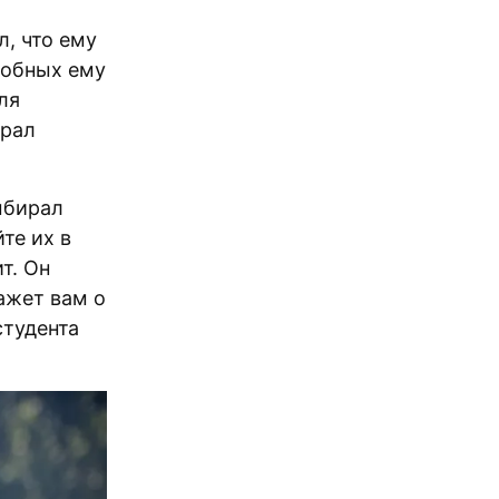
, что ему
добных ему
ля
брал
ыбирал
те их в
т. Он
ажет вам о
студента