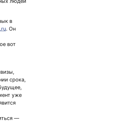
сных людей
зык в
.ru
. Он
о
кое вот
 визы,
нии срока,
будущее,
мент уже
явится
о
читься —