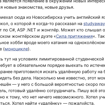
га является появление в окружении новых интере
я новые знакомства, новые друзья.
риехал сюда из Новосибирска учить английский я
кол, о которой я когда-то рассказал на
studyaway
т по C#, ASP .NET и жонглёр. Может кто слышал 
ском жонглёрском дуэте «
Сила притяжения
«. Та
ьное хобби вроде моего катания на одноколёсном
е (
моноцикле
).
ь тут на условиях лимитированной студенческой
ребует в обязательном порядке выехать по истече
аранее приготовился искать удалённую работу на 
идеть без дела. Насколько мне известно, этот мо
решён — у него с большой вероятностью скоро по
ль, готовый удалённо сотрудничать. Пишу всё эт
о к тому, что нет ничего невозможного. Хотел у
иться. Хотел найти «удалёнку» — пожалуйста.