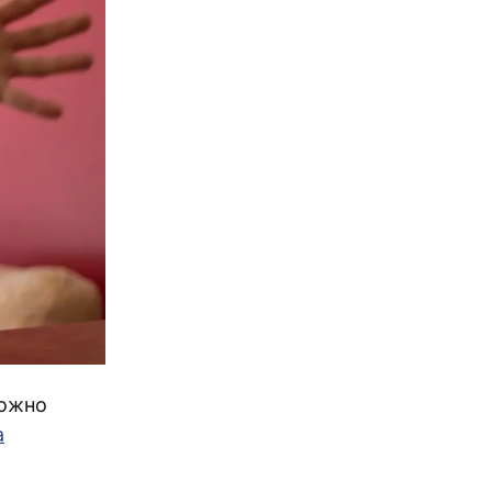
можно
а