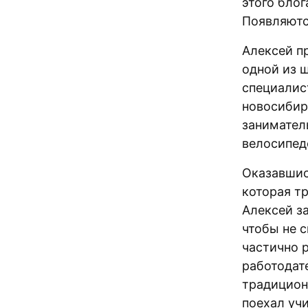
этого бло
Появляютс
Алексей п
одной из ш
специалис
новосибир
занимател
велосипед
Оказавшис
которая т
Алексей з
чтобы не с
частично 
работодате
традиционн
поехал уч