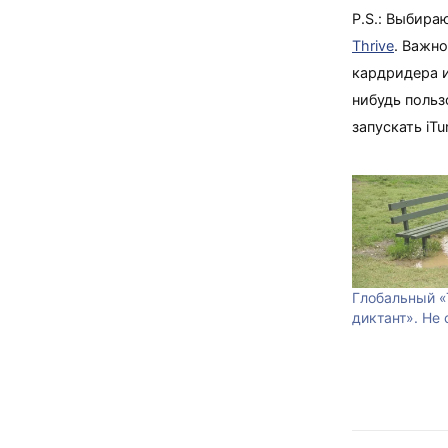
P.S.: Выбира
Thrive
. Важно
кардридера и
нибудь польз
запускать iTu
Глобальный «
диктант». Не 