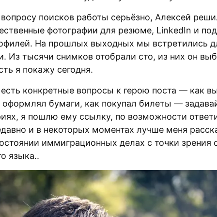
 вопросу поисков работы серьёзно, Алексей решил
ественные фотографии для резюме, LinkedIn и по
офилей. На прошлых выходных мы встретились д
. Из тысячи снимков отобрали сто, из них он вы
сть я покажу сегодня.
с есть конкретные вопросы к герою поста — как в
к оформлял бумаги, как покупал билеты — задавай
иях, я пошлю ему ссылку, по возможности ответи
едавно и в некоторых моментах лучше меня расск
остоянии иммиграционных делах с точки зрения 
о языка..