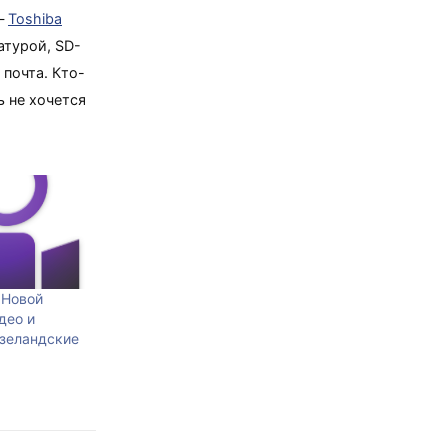
 —
Toshiba
атурой, SD-
 почта. Кто-
ь не хочется
 Новой
део и
озеландские