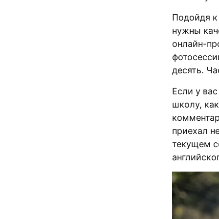
Подойдя к
нужны кач
онлайн-пр
фотосессии
десять. Ча
Если у ва
школу, ка
комментар
приехал н
текущем с
английског