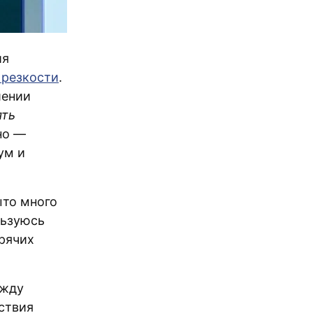
ия
 резкости
.
шении
ять
но —
ум и
ыто много
льзуюсь
рячих
ежду
ствия