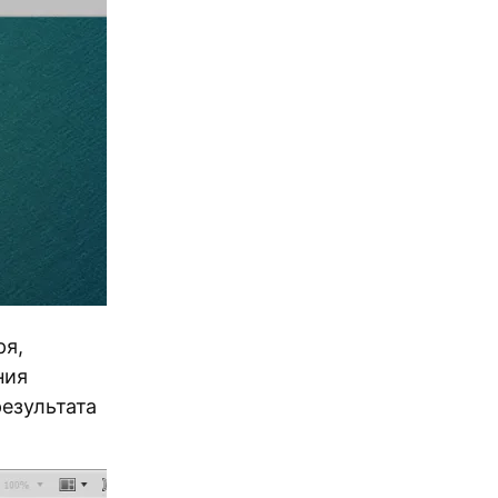
ря,
ния
езультата