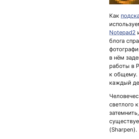
Как
подск
используем
Notepad2
и
блога спра
фотография
в нём зад
работы в 
к общему.
каждый де
Человеческ
светлого 
затемнить,
существуе
(Sharpen).