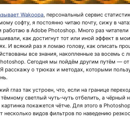
азывает Wakoopa
, персональный сервис статисти
ому софту, я постоянно читаю почту, сижу в чата
 работаю в Adobe Photoshop. Много раз читатели 
шивали, как достигнут тот или иной эффект в мо
х. И всякий раз я ломаю голову, как описать про
ействованы все знания, накопленные за восемь с 
Photoshop. Сегодня мы пойдём другим путём — от
 Я расскажу о трюках и методах, которыми польз
нь.
ий глаз так устроен, что, если на границе перехо
к тёмному светлый чуть-чуть отбелить, а чёрный 
 картинка покажется чётче. Для этого в Photosho
т несколько видов фильтров по наведению резко