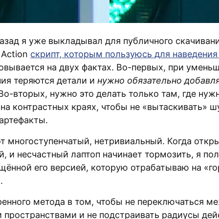
назад я уже выкладывал для публичного скачиван
 Action
скрипт, которым пользуюсь для наведения
овывается на двух фактах. Во-первых, при умень
ия теряются детали и
нужно обязательно добавл
 Во-вторых, нужно это делать только там, где нуж
 на контрастных краях, чтобы не «вытаскивать» ш
артефакты.
от многоступенчатый, нетривиальный. Когда откр
й, и несчастный лаптоп начинает тормозить, я по
щённой его версией, которую отрабатываю на «го
.
ренного метода в том, чтобы не переключаться м
 пространствами и не подстраивать радиусы дей