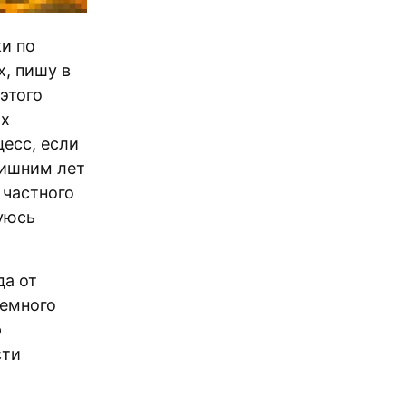
ки по
х, пишу в
этого
их
цесс, если
лишним лет
 частного
уюсь
да от
немного
p
сти