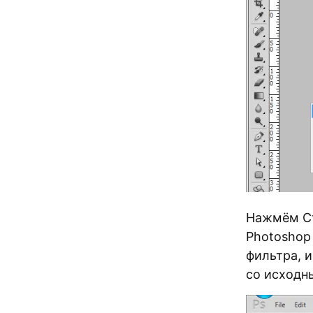
Нажмём Ctr
Photoshop
фильтра, 
со исходн