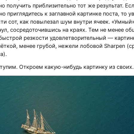
но получить приблизительно тот же результат. Ес
о приглядитесь к заглавной картинке поста, то у
ти сот, как повылезал шум внутри ячеек. «Умный
нул, сосредоточившись на краях. Тем не менее о
 быстрой резкости удовлетворительный — картин
чёткой, менее грубой, нежели лобовой Sharpen (с
а).
ступим. Откроем какую-нибудь картинку из своих.