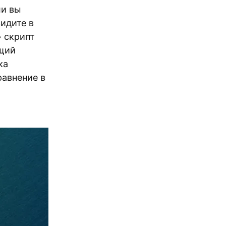
ли вы
видите в
» скрипт
бщий
ка
равнение в