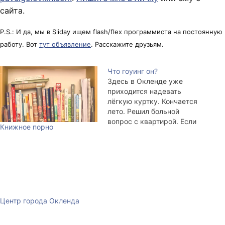
сайта.
P.S.: И да, мы в Sliday ищем flash/flex программиста на постоянную
работу. Вот
тут объявление
. Расскажите друзьям.
Что гоуинг он?
Здесь в Окленде уже
приходится надевать
лёгкую куртку. Кончается
лето. Решил больной
вопрос с квартирой. Если
Книжное порно
кому интересен порядок
цен на квартиры, то
посмотрите сюда и всё
поймёте. Трёхкомнатная
квартира в 20 минутах
ходьбы от центра (10 минут
на автобусе) с мебелью, в
Центр города Окленда
доме на земле, с
небольшим двориком и…