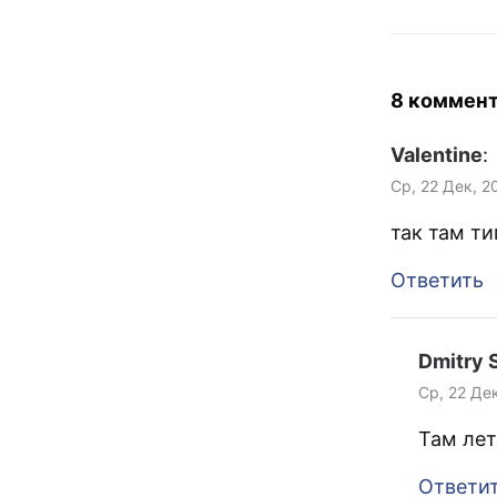
8 коммен
Valentine
:
Ср, 22 Дек, 2
так там т
Ответить
Dmitry S
Ср, 22 Дек
Там лет
Ответи