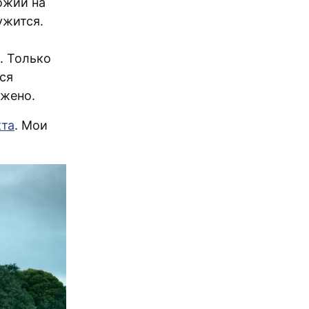
ожий на
ужится.
. Только
ся
ожено.
кта
. Мои