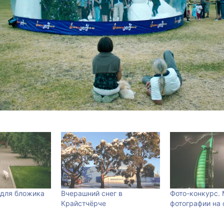
 для бложика
Вчерашний снег в
Фото-конкурс.
Крайстчёрче
фотографии на