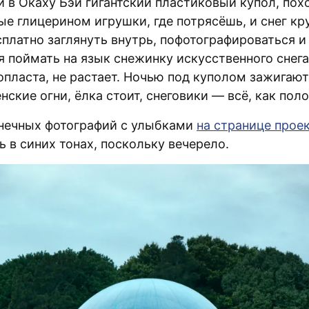
и в Окаху Бэй гигантский пластиковый купол, пох
ые глицерином игрушки, где потрясёшь, и снег кр
платно заглянуть внутрь, пофотографироваться и
я поймать на язык снежинку искусственного снега
опласта, не растает. Ночью под куполом зажигают
ские огни, ёлка стоит, снеговики — всё, как пол
нечных фотографий с улыбками
на странице прое
 в синих тонах, поскольку вечерело.