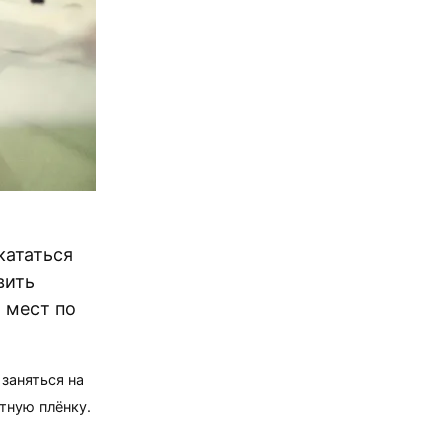
кататься
вить
 мест по
 заняться на
тную плёнку.