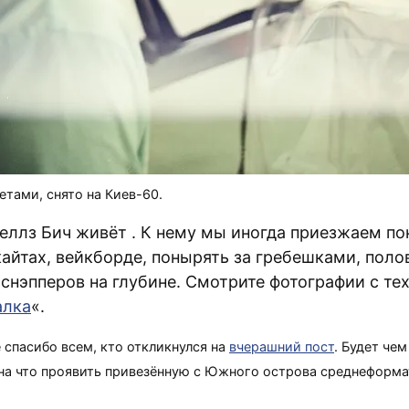
ветами, снято на Киев-60.
неллз Бич живёт
. К нему мы иногда приезжаем по
кайтах, вейкборде, понырять за гребешками, поло
снэпперов на глубине. Смотрите фотографии с тех
алка
«.
е спасибо всем, кто откликнулся на
вчерашний пост
. Будет чем
на что проявить привезённую с Южного острова среднеформа