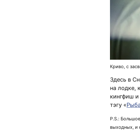
Криво, с зас
Здесь в С
на лодке, 
кингфиш и 
тэгу «
Рыб
P.S.: Большо
выходных, и 