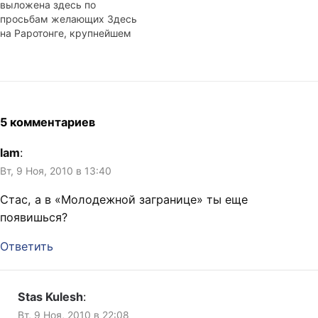
выложена здесь по
просьбам желающих Здесь
на Раротонге, крупнейшем
острове из Островов Кука я
побывал за последние
несколько лет дважды. В
прошлый раз провел там
около полутора недель в
полной изоляции от
5 комментариев
цивилизации. Интернет
стоит пятнадцать долларов
lam
:
за пятьдесят мегабайт, еда
Вт, 9 Ноя, 2010 в 13:40
и…
Стас, а в «Молодежной загранице» ты еще
появишься?
Ответить
Stas Kulesh
:
Вт, 9 Ноя, 2010 в 22:08