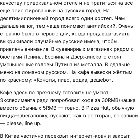
качеству привокзальном отеле и не тратиться на всё
ещё ориентированный на русских город. На
десятимиллионный город всего один хостел. Чем
дальше на юг, тем чаще понимают английский. Очень
странно было в первые дни, когда продавцы-азиаты
выкрикивали случайные русские имена, чтобы
привлечь внимание. В сувенирных магазинах рядом с
бюстами Ленина, Есенина и Дзержинского стоят
уменьшенные головы Путина из металла. В едальне
меню на ломаном русском. На кафе вывески жёлтым
по красному: «Конфты, пиво, водка, дешеbо».
Кофе здесь по прежнему готовить не умеют.
Эксперимента ради попробовал кофе за 30RMB/чашка
вместо обычных 5RMB — говно. В Pizza Hut, обычную
пицца-забегаловку, пускают, как в ресторан, по записи
— please, line up.
В Китае частично перекрыт интернет-кран и закрыт