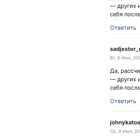
— других 
себя посл
Ответить
sadjester_
Вт, 8 Июл, 20
Да, рассчи
— других 
себя посл
Ответить
johnykatos
Ср, 9 Июл, 20