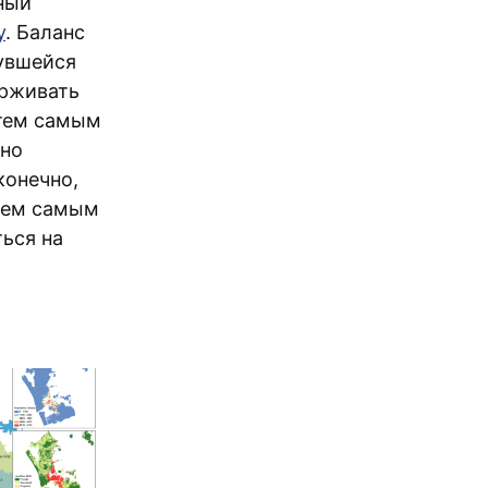
ный
y
. Баланс
нувшейся
ерживать
 тем самым
нно
конечно,
 тем самым
ться на