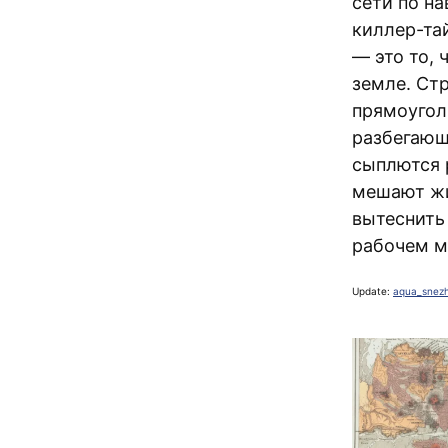
сети по н
киллер-та
— это то, 
земле. Ст
прямоугол
разбегающ
сыплются 
мешают жи
вытеснить 
рабочем м
Update:
aqua_snez