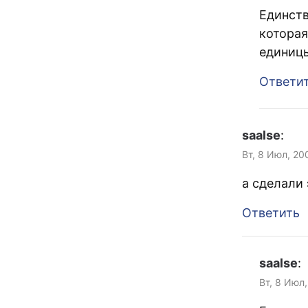
Единств
которая
единицы
Ответи
saalse
:
Вт, 8 Июл, 20
а сделали 
Ответить
saalse
:
Вт, 8 Июл,