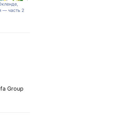
Окленде,
 — часть 2
fa Group