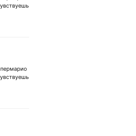
чувствуешь
супермарио
чувствуешь