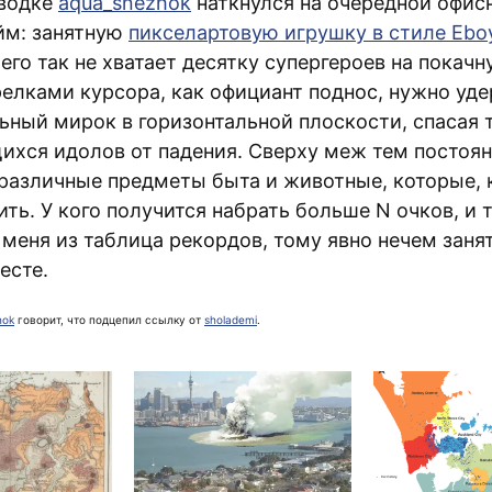
аводке
aqua_snezhok
наткнулся на очередной офис
йм: занятную
пикселартовую игрушку в стиле Ebo
чего так не хватает десятку супергероев на покач
релками курсора, как официант поднос, нужно уд
ьный мирок в горизонтальной плоскости, спасая
ихся идолов от падения. Сверху меж тем постоя
различные предметы быта и животные, которые, 
ть. У кого получится набрать больше N очков, и
меня из таблица рекордов, тому явно нечем заня
есте.
hok
говорит, что подцепил ссылку от
sholademi
.