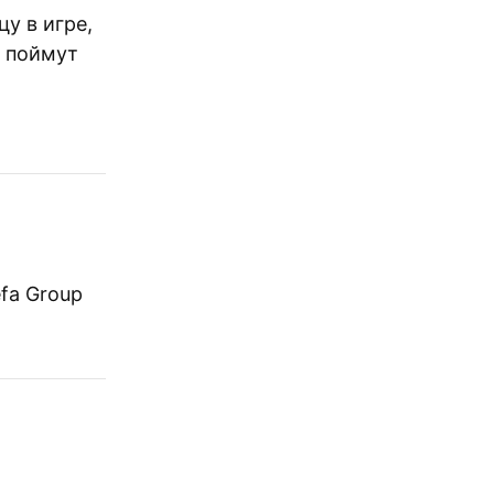
цу в игре,
о поймут
fa Group