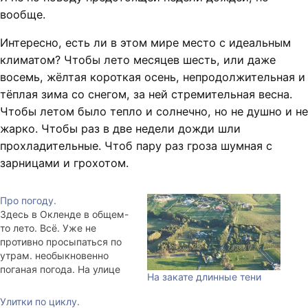
вообще.
Интересно, есть ли в этом мире место с идеальным
климатом? Чтобы лето месяцев шесть, или даже
восемь, жёлтая короткая осень, непродолжительная и
тёплая зима со снегом, за ней стремительная весна.
Чтобы летом было тепло и солнечно, но не душно и не
жарко. Чтобы раз в две недели дожди шли
прохладительные. Чтоб пару раз гроза шумная с
зарницами и грохотом.
Про погоду.
Здесь в Окленде в общем-
то лето. Всё. Уже не
противно просыпаться по
утрам. необыкновенно
поганая погода. На улице
На закате длинные тени
мелкий горизонтальный
дождь и сильный ветер,
Улитки по циклу.