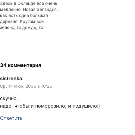
который обрывает
Здесь в Окленде всё очень
лепестки цветущих
медленно. Новая Зеландия,
растений и валит
как есть одна большая
дорожные знаки. Честное
деревня. Кругом всё
слово, сам видел
зелено, то дождь, то
алюминиевую трубу
солнечно, но в общем-то
согнутую у основания, как
лето. Если работодателю
трубочка для коктейля.
нужен работник, если ему
Ветер перемешан с
очень срочно нужен кто-
ливнем,…
нибудь, чтобы закрыть
позицию и решить
34 комментария
проблемы, то, если он
нанял человека на работу в
sistrenka
:
течение четырёх…
Ср, 14 Июн, 2006 в 10:26
скучно.
надо, чтобы и поморозило, и подушило:)
Ответить