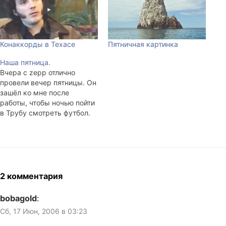
Конаккорды в Техасе
Пятничная картинка
Наша пятница.
Вчера с zepp отлично
провели вечер пятницы. Он
зашёл ко мне после
работы, чтобы ночью пойти
в Трубу смотреть футбол.
Распили вдвоём бутылку
пива, которая была в
холодильнике. В итоге он
заснул на диване часов в 11
вечера, пока смотрели
Монти Пайтона. Потом
2 комментария
часов в 7 утра перелёг на
балкон,…
bobagold
:
Сб, 17 Июн, 2006 в 03:23