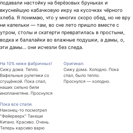
подавали настойку на берёзовых бруньках и
вкуснейшую кабачковую икру на кусочках чёрного
хлеба. Я понимаю, что у многих скоро обед, но не вру
ни капельки — там, во сне лето пришло вместе с
утром, столы и скатерти превратилась в простыни,
водка и балалайки во влажные подушки, а дамы, о,
эти дамы… они исчезли без следа.
На 10% ниже фабричных!
Оригинал.
Сижу дома. Тепло.
Сижу дома. Холодно. Пока
Вафельные рулетики со
спал, было тепло.
сгущёнкой. Пока спал,
Проснулся — холодно.
наших сильно били
инопланетяне. Проснулся
— Наташка лежит. Цела,
Пока все спали.
здорова.
Наконец-то посмотрел
"Фейерверк" Такеши
Китано. Красиво. Очень.
Теперь карсиво варю