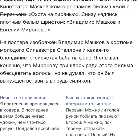
Кинотеатре Маяковском с рекламой фильма
«Бой с
Пираньей»
«Охота на пиранью». Снизу надпись
плотным белым шрифтом: «Владимир Машков и
Евгений Миронов…»
На постере изображён Владимир Машков в костюме
молодого Сильвестра Сталлоне и какая-то
блондинисто-сисястая баба на фоне. Я слышал,
конечно, что Миронову пришлось ради этого фильма
обесцветить волосы, но не думал, что он был
вынужден вставить в грудь силикон.
Ничего не происходит
Бывают такие люди, с
Я постепенно превращаюсь
которыми только так.
в кодера. В последнее
Первый: Можно ли голой
время больше читаю
рукой поймать пиранью?
«доки», чем что-либо
Второй: А можно, по-
рисую. Поддался всеобщей
твоему, оттрахать
мании, касающейся таблиц
снеговика? Первый: Ну