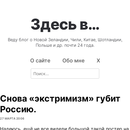
Здесь в…
Веду блог о Новой Зеландии, Чили, Китае, Шотландии,
Польше и др. почти 24 года.
О сайте
Обо мне
X
Search
for:
Снова «экстримизм» губит
Россию.
27 МАРТА 2006
Надеюсь, ещё не все видели большой такой постер на