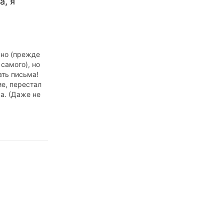
а, я
ьно (прежде
 самого), но
ать письма!
ие, перестал
а. (Даже не
аме, и о
ня подпишете
ок, мол, мне
ётся. ;))