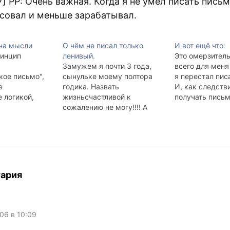
37] PP: Очень важная. Когда я не умел писать письм
совал и меньше зарабатывал.
на мысли
О чём не писал только
И вот ещё что:
ринцип
ленивый.
Это омерзител
Замужем я почти 3 года,
всего для меня
кое письмо",
сынульке моему полтора
я перестал пис
е
годика. Назвать
И, как следств
 логикой,
жизньсчастливой к
получать письм
построенное
сожалению не могу!!!! А
заикайтесь о сп
и (они во
очень хотелось бы! Куча
том, что вы ме
лись на
проблем,хотелось бы
на кучу рассыл
а), на самом
поделиться, но зачем оно
скучать не прид
частую весьма
тебе надо, да и писать
Невесело это.
ьны и писали
предетсясообщений
ые верлибры.»
.......мнадцать! Ты лучше
тария
turum-
раскажи как ты! Мишка
rd/2004/3/15.ht
тоже в Новозелландии? Мне
пель воды, мы
конечно стыдно, но это
вечные звери.
вообще где, какая…
006 в 10:09
родами без