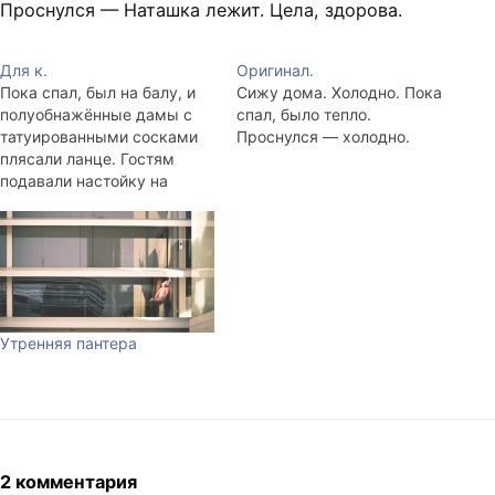
Проснулся — Наташка лежит. Цела, здорова.
Для к.
Оригинал.
Пока спал, был на балу, и
Сижу дома. Холодно. Пока
полуобнажённые дамы с
спал, было тепло.
татуированными сосками
Проснулся — холодно.
плясали ланце. Гостям
подавали настойку на
берёзовых бруньках и
вкуснейшую кабачковую
икру на кусочках чёрного
хлеба. Я понимаю, что у
многих скоро обед, но не
вру ни капельки — там, во
сне лето пришло вместе с
Утренняя пантера
утром, столы и…
2 комментария