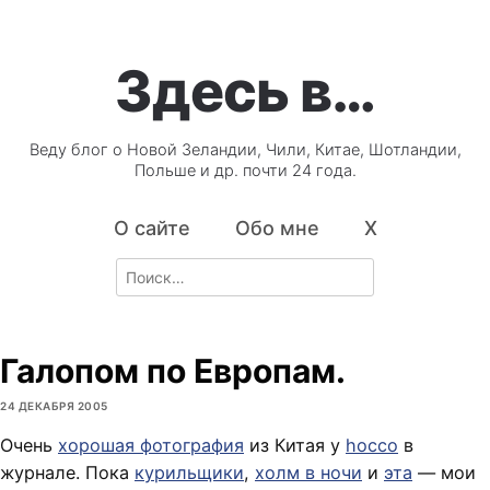
Здесь в…
Веду блог о Новой Зеландии, Чили, Китае, Шотландии,
Польше и др. почти 24 года.
О сайте
Обо мне
X
Search
for:
Галопом по Европам.
24 ДЕКАБРЯ 2005
Очень
хорошая фотография
из Китая у
hocco
в
журнале. Пока
курильщики
,
холм в ночи
и
эта
— мои