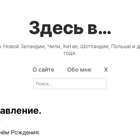
Здесь в…
о Новой Зеландии, Чили, Китае, Шотландии, Польше и д
года.
О сайте
Обо мне
X
Search
for:
авление.
5
Днём Рождения.