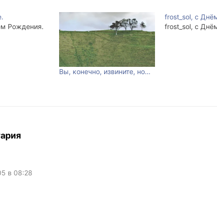
.
frost_sol, с Дн
нём Рождения.
frost_sol, с Дн
Вы, конечно, извините, но…
тария
05 в 08:28