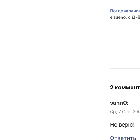
Поздравление
elsueno, с Д
2 коммен
sahn0
:
Ср, 7 Сен, 20
Не верю!
Ответить