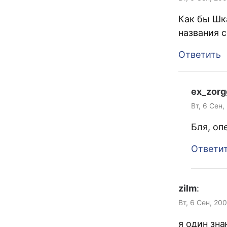
Как бы Шка
названия 
Ответить
ex_zor
Вт, 6 Сен,
Бля, оп
Ответи
zilm
:
Вт, 6 Сен, 20
я один зн