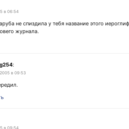
05 в 06:54
руба не спиздила у тебя название этого иерогли
совего журнала.
gg254
:
 2005 в 09:53
ередил.
ть
05 в 09:54