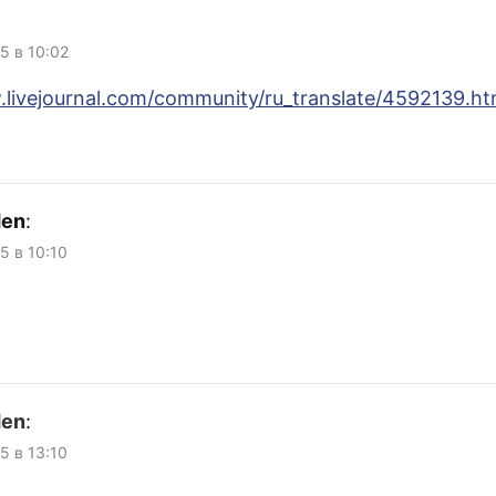
05 в 10:02
.livejournal.com/community/ru_translate/4592139.ht
den
:
5 в 10:10
den
:
5 в 13:10