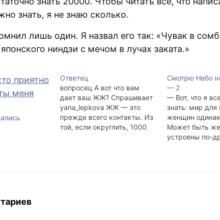
таточно знать 20000. Чтобы читать всё, что напис
жно знать, я не знаю сколько.
омнил лишь один. Я назвал его так: «Чувак в сом
 японского ниндзи с мечом в лучах заката.»
Ответец
Смотрю Небо н
вопросец А вот что вам
— 2
дает ваш ЖЖ? Спрашивает
— Вот, что я вс
yana_lepkova ЖЖ — это
знать: мир для
прежде всего контакты. Из
женщин одина
запись
той, если округлить, 1000
Может быть ж
человек, что меня читает,
устроены по-д
почти в каждом крупном
Женщины – люд
городе России и некоторых
в себе человече
городах мира найдутся
мужчины всегда
люди, готовые помочь,
до тех пор, пок
приютить, скрасить досуг,
тепло, которого
согреть вином, телом и т.п.
хватает, до тех
тариев
Впрочем, это неспортивно…
их…