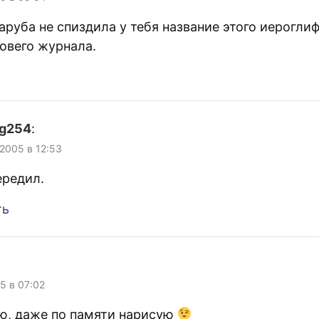
руба не спиздила у тебя название этого иерогли
совего журнала.
gg254
:
 2005 в 12:53
ередил.
ть
05 в 07:02
аю, даже по памяти нарисую