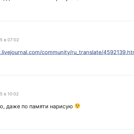
05 в 07:02
.livejournal.com/community/ru_translate/4592139.ht
05 в 10:02
аю, даже по памяти нарисую