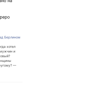
ано на
бреро
ад Берлином
егда хотел
 мужчин и
ковый?
енщины
ругому? —
и. Они несут
ский свет. А
 в поиске –
а не обретут
 им не
 пор, пока