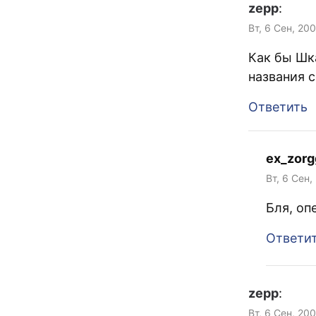
zepp
:
Вт, 6 Сен, 20
Как бы Шка
названия 
Ответить
ex_zor
Вт, 6 Сен,
Бля, оп
Ответи
zepp
:
Вт, 6 Сен, 20