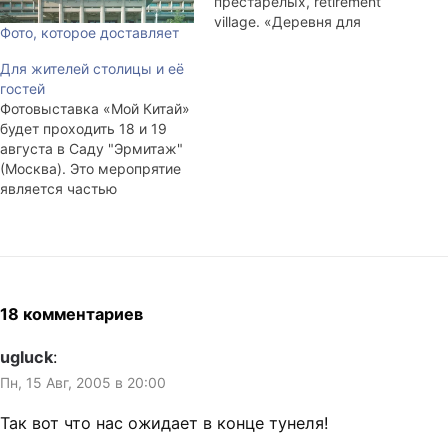
престарелых, retirement
village. «Деревня для
Фото, которое доставляет
уединения», если
перевести буквально. На
Для жителей столицы и её
деле это несколько
гостей
продолговатых
Фотовыставка «Мой Китай»
многоквартирных
будет проходить 18 и 19
приземистых домов. Почти
августа в Саду "Эрмитаж"
каждый вечер,
(Москва). Это меропрятие
возвращаясь с работы, я
является частью
прохожу мимо
фестивальной программы
однокомнатных ячеек,
BIGМИР. Спонсорами
отгороженных от внешнего
выступают LiveJournal,
мира пластиковыми,
National Geographic Channel
раздвигающимися
и всякие такие.
дверями. Рядом с одной из
Победителю,
18 комментариев
квартир и…
определённому жюри, от
спонсора и туроператора
ugluck
:
New Times S достанется
Пн, 15 Авг, 2005 в 20:00
путешествие в Китай на
неделю. Там можно будет
Так вот что нас ожидает в конце тунеля!
увидеть три…