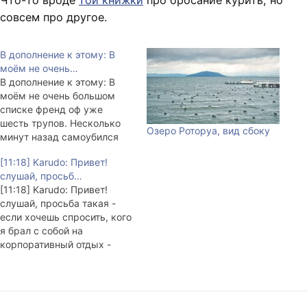
Что-то вроде
той книжки
про бросание курить, но
совсем про другое.
В дополнение к этому: В
моём не очень…
В дополнение к этому: В
моём не очень большом
списке френд оф уже
шесть трупов. Несколько
Озеро Роторуа, вид сбоку
минут назад самоубился
kolomeetz. Весь список:
[11:18] Karudo: Привет!
kolomeetz naughtycat petroo
слушай, просьб…
shamru smirnov (не в счёт)
[11:18] Karudo: Привет!
suicidal_4_life x311
слушай, просьба такая -
если хочешь спросить, кого
я брал с собой на
корпоративный отдых -
пользуйся корпоративной
аськой, а не
корпоративным ЖЖ.
Купюры и дополнения мои.