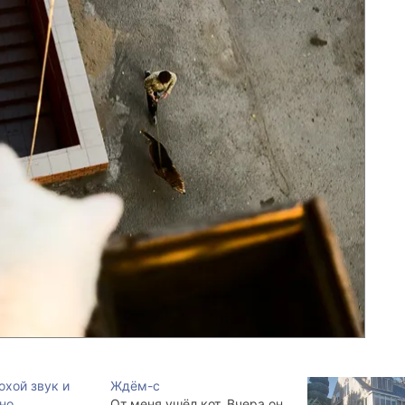
охой звук и
Ждём-с
но.
От меня ушёл кот. Вчера он