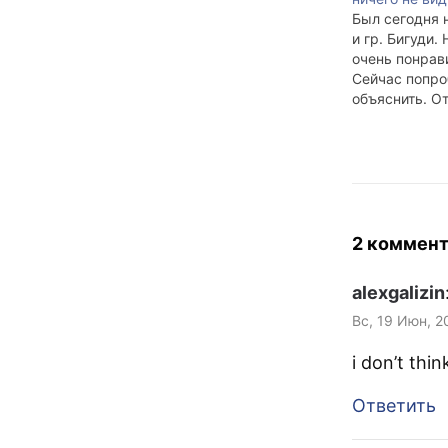
Был сегодня 
и гр. Бигуди. 
очень понрави
Сейчас попр
объяснить. О
о том, что мн
слушать мин
Гришковца бо
раза. Ещё ос
ощущение, чт
материала дв
для полноцен
2 коммен
культпрогра
Пробивная sh
alexgalizin
сейчас спит 
диване взяла
Вс, 19 Июн, 2
i don’t thin
Ответить