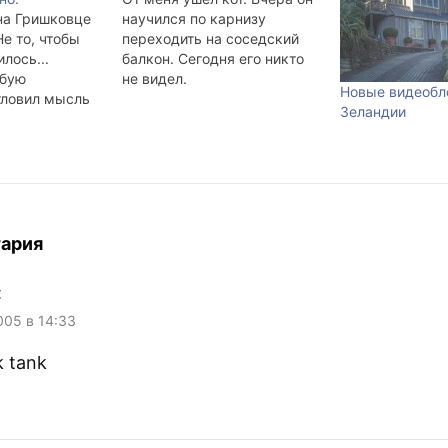
на Гришковце
научился по карнизу
Не то, чтобы
переходить на соседский
лось...
балкон. Сегодня его никто
обую
не видел.
Новые видеобл
тловил мысль
Зеландии
е не интересно
иатюрки
льше, чем три
талось
о мало
ух альбомов
ной
тария
ммы.
c, которая
:
рядом на
…
005 в 14:33
k tank