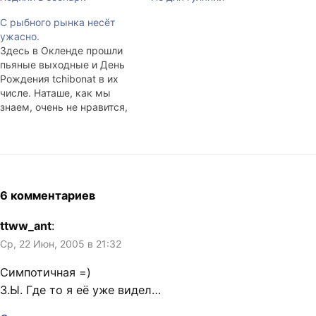
С рыбного рынка несёт
ужасно.
Здесь в Окленде прошли
пьяные выходные и День
Рождения tchibonat в их
числе. Наташе, как мы
знаем, очень не нравится,
когда её принимают за
азиатку, особенно за
уроженку китайских
провинций. Даже я уже не
шучу с вопросом: "Do you
speak Chinese?" —
6 комментариев
обижается. Здесь можно
посмотреть и подумать,
ttww_ant
:
дейтсвительно ли…
Ср, 22 Июн, 2005 в 21:32
Симпотичная =)
З.Ы. Где то я её уже видел…