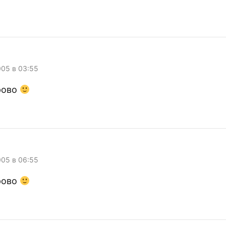
005 в 03:55
рово
005 в 06:55
рово