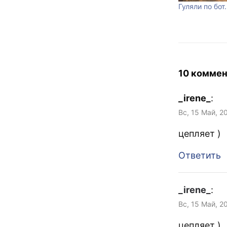
Гуляли по бот
10 коммен
_irene_
:
Вс, 15 Май, 2
цепляет )
Ответить
_irene_
:
Вс, 15 Май, 2
цепляет )