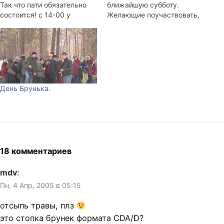
Так что пати обязательно
ближайшую субботу.
состоится! с 14-00 у
Желающие поучаствовать,
кофейни на Морском, а
следите за новостями.
потом на "трубы".
День Брунька.
18 комментариев
mdv
:
Пн, 4 Апр, 2005 в 05:15
отсыпь травы, плз
это стопка брунек формата CDA/D?