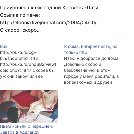
Приурочено к ежегодной Креветка-Пати.
Ссылка по теме:
http://elbonia.livejournal.com/2004/04/10/
О скоро, скоро…
Вах.
Я дома, интернет есть, но
http://buka.ru/cgi-
только http
bin/show.pl?id=148
Итак. Я добрался до дома.
http://buka.ru/phpBB2/viewt
Довольно скоро и
opic.php?t=847 Скорее бы
безболезненно. В этом
уж они закончили её
городе у меня родители, а
"разрабатывать" и
вот знакомых и друзей
выпустили. Уверен,
здесь нет. Я не был тут с
приятственно будет
осени 2002 года. За каких-
увидеть свою игру на
то три года всё постарело.
прилавке магазина.
Аж тоска берёт.
Фотографий не будет. Сижу
в интернете, читаю книги,
ем и сплю.…
Пьем коньяк с черешней.
Завтра в Аделаиду.