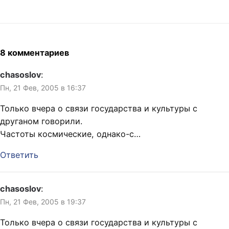
красивые девушки Новой
думает, а потом…
перемены спрыгнули с
Зеландии "Усть-Илимская
крыши школы.
доярка заняла второе
Полицейские обнаружили
место на…
сумку с рулоном сшитых
кусочков человеческой
8 комментариев
кожи. Чуть позже нашли
ещё одну. Дальше события
chasoslov
:
развивались следующим
Пн, 21 Фев, 2005 в 16:37
образом: домохозяйка
отрезала себе руку,
Только вчера о связи государства и культуры с
девочка засунула голову…
друганом говорили.
Частоты космические, однако-с…
Ответить
chasoslov
:
Пн, 21 Фев, 2005 в 19:37
Только вчера о связи государства и культуры с