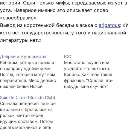
истории. Одни только мифы, передаваемые из уст в
уста. Наверное именно это описывает слово
«своеобразие».
Вывод из коротенькой беседы в аське с
arigatous
: «У
кого нет государственности, у того и национальной
литературы нет.»
Доярки и журналисты.
ICQ
Ребятам, которые пришли
Мне стало скучно или
по запросу «дойки ком».
угадайте кто есть кто.
Посты, которые могут вам
Вопрос: Как тебе такая
понравиться: Мисс делюкс
фразочка: "Сделай что-
нижнее бельё Новой
нибудь, мне скучно?"
Зеландии 2010
Ответы: 0. нормально -
Suicide Circle (Suicide Club)
Новозеландские подружки
выгоняй нахуй такую дуру.
Сначала пятьдесят четыре
на голосовании. Полуголых
1. Ну дай ей в ухо.. В
школьницы бросились на
чужих жён и гёлфрендов
ближайшие пару дней она
рельсы метро перед
пост. Мисс нижнее бельё
будет занята точно.
идущим составом. Потом
Новой Зеландии 2011 Мисс
Сначала выскажет тебе
десять мальчиков и пять
Окленд 2010 — Самые
все, что по этому поводу
девочек во время