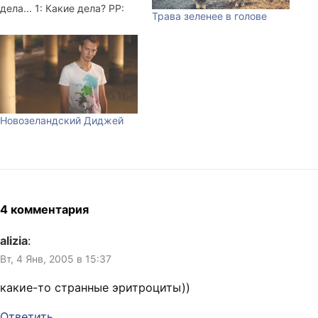
дела... 1: Какие дела? PP:
Трава зеленее в голове
Такие дела... 2: ты где,
приспособленец :-))) PP:
Такие дела... 3: что
происходит? PP: Такие
дела... 4: ? PP: Такие дела...
5: Завтрак, Деньги, Класть,
Карман, 5: Hоги, Дверь,
Новозеландский Диджей
Гулять, С…
4 комментария
alizia
:
Вт, 4 Янв, 2005 в 15:37
какие-то странные эритроциты))
Ответить