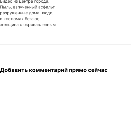
Видео из центра города.
Пыль, взпученный асфальт,
разрушенные дома, люди,
в костюмах бегают,
женщина с окровавленным
лицом, полицейские и кого-
то из-под завалов
вытаскивают. Пять месяцев
спустя самый крупный
город Южного острова
снова оказался разрушен
менее мощным, но более
Добавить комментарий прямо сейчас
близким к поверхности
землетрясением. Сегодня в
12:51 по местному времени
Южный остров…