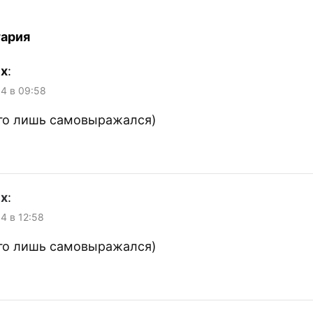
чки...
работе, обежав
5.
предварительно
написав мне 4 
тария
который раз…
ix
:
04 в 09:58
его лишь самовыражался)
ix
:
04 в 12:58
его лишь самовыражался)