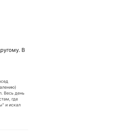
ругому. В
осед
жалению)
. Весь день
стам, где
ы" и искал
свою очередь,
ообразимым
о ускользать.
ашёл меня на