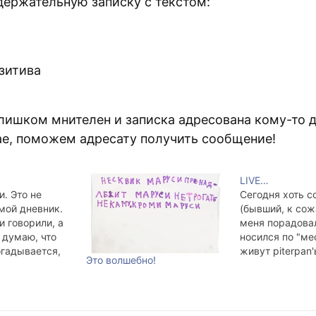
держательную записку с текстом:
зитива
лишком мнителен и записка адресована кому-то д
ае, поможем адресату получить сообщение!
LIVE…
и. Это не
Сегодня хоть с
 мой дневник.
(бывший, к со
и говорили, а
меня порадовал
Я думаю, что
носился по "ме
огадывается,
живут piterpan'
Это волшебно!
ле. И правда!
меня. Я же, в 
лёрки,
ухитрялся нев
буфету и
образом от нег
 пирожок.
Но он всё же н