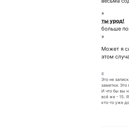
весьма со
»
ты урод!
больше по
»
Может я с
этом случ
8
Это не записк
заметки. Это
И что бы вы н
всё же - 15. 
кто-то уже д
что будет пос
Девушка с га
подойдите к 
возьмите там