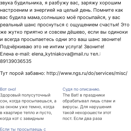
звука будильника, я разбужу вас, заряжу хорошим
настроеним и энергией на целый день. Помните как
вас будила мама,солнышко моё просыпайся, у вас
реальный шанс проснуться с ощущением счастья! Это
же жутко приятно и совсем дёшево, если вы одиноки
и всегда просыпаетесь одни это ваш шанс звоните!
Подчёркиваю это не интим услуга! Звоните!
Елена e-mail:
elena_kytniakova@mail.ru
тел.:
89139036535
Тут порой забавно: http://www.ngs.ru/do/services/misc/
Вот оно!
Судя по описанию.
Здоровый полусуточный
The Bat! в праздники
сон, когда просыпаешься, а
обрабатывал лишь спам и
за окном уже темно, когда
вирусы. Для нарушения
в квартире тепло и пусто,
такой нехорошести этот
когда кот с завидным
пост. Если два раза
пониманием спит рядом, не
кликнуть по часам в углу
Если ты просыпаешь с
смотря на голод, когда
экрана, то получится, что