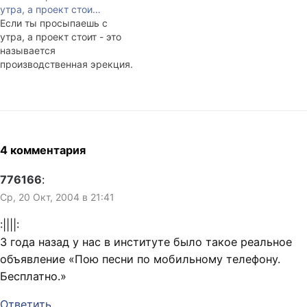
утра, а проект стои…
никто не звонит, не стучит в
сегодя уже среда. В 9:21
Если ты просыпаешь с
двери, когда под одеялом
звонила хозяйка квартиры,
утра, а проект стоит - это
тепло, а на кухне лежит
надо было послать ей
называется
сигаретка.
вчера ободряющее СМС.
производственная эрекция.
Наташа периодически
просыпается, изрекает
очередной забавный бред
и…
4 комментария
776166
:
Ср, 20 Окт, 2004 в 21:41
:||||:
3 года назад у нас в институте было такое реальное
объявление «Пою песни по мобильному телефону.
Бесплатно.»
Ответить