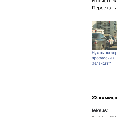
и начать ж
Перестать 
Нужны ли «п
профессии в 
Зеландии?
22 комме
leksus
: