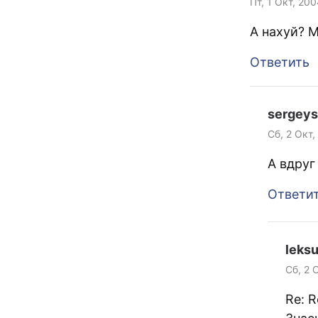
Пт, 1 Окт, 200
А нахуй? М
Ответить
sergeys
Сб, 2 Окт,
А вдруг
Ответи
leks
Сб, 2 
Re: 