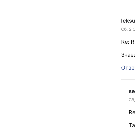
leks
Сб, 2 
Re: 
Знае
Отве
se
Сб,
Re
Та