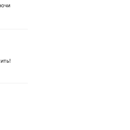
ночи
ить!