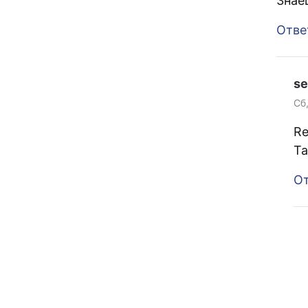
Знае
Отве
se
Сб,
Re
Та
От