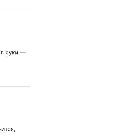
 в руки —
нится,