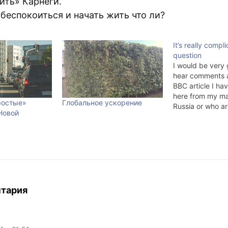
ить» Карнеги.
беспокоиться и начать жить что ли?
It’s really compl
question
I would be very 
hear comments 
BBC article I hav
here from my ma
ростые»
Глобальное ускорение
Russia or who ar
Новой
Russia. Is this a 
representation o
things are?
http://news.bbc.
siness/6698797
for your help. 
буду очень рад
комментарии…
нтария