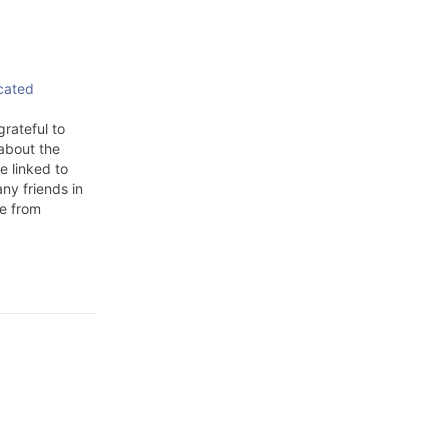
icated
grateful to
about the
e linked to
ny friends in
e from
true
f the way
co.uk/1/hi/bu
.stm Thanks
Перевод: Я
 услышать