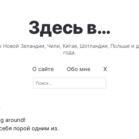
Здесь в…
о Новой Зеландии, Чили, Китае, Шотландии, Польше и д
года.
О сайте
Обо мне
X
Search
for:
4
ng around!
себя порой одним из.