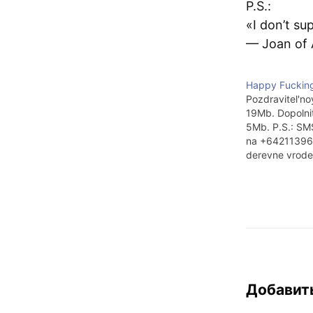
P.S.:
«I don’t su
— Joan of 
Happy Fuckin
Pozdravitel'no
19Mb. Dopolnit
5Mb. P.S.: SM
na +64211396
derevne vrode e
Добавит