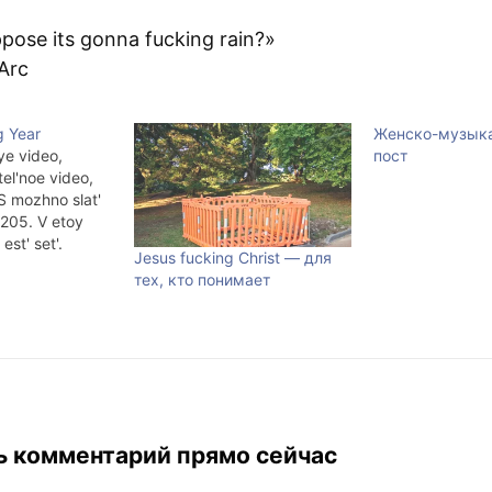
ppose its gonna fucking rain?»
Arc
g Year
Женско-музыка
ye video,
пост
el'noe video,
S mozhno slat'
205. V etoy
st' set'.
Jesus fucking Christ — для
тех, кто понимает
ь комментарий прямо сейчас