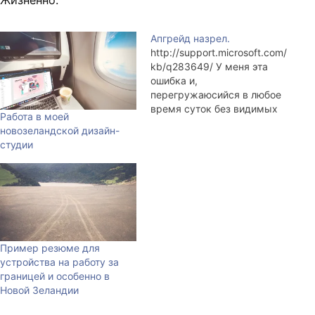
Жизненно.
Апгрейд назрел.
http://support.microsoft.com/
kb/q283649/ У меня эта
ошибка и,
перегружаюсийся в любое
время суток без видимых
Работа в моей
причин, компьютер. А всё
новозеландской дизайн-
потому, что Майкрософт
студии
такие умные. Обновлённая
Windows XP с очень
распостранённой, но
старой материнской плате
Chaintech 7AJA, "by design"
ведёт себя так: виснет,
когда пожелает. Зол.
Пример резюме для
Работать невозможно.
устройства на работу за
границей и особенно в
Новой Зеландии