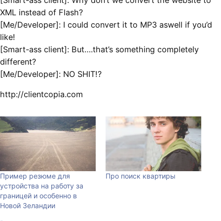
[Smart-ass client]: Why don’t we convert the website to
XML instead of Flash?
[Me/Developer]: I could convert it to MP3 aswell if you’d
like!
[Smart-ass client]: But….that’s something completely
different?
[Me/Developer]: NO SHIT!?
http://clientcopia.com
Пример резюме для
Про поиск квартиры
устройства на работу за
границей и особенно в
Новой Зеландии