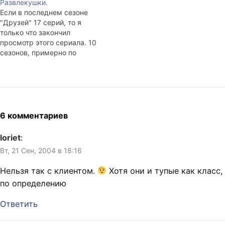
Развлекушки.
Если в последнем сезоне
"Друзей" 17 серий, то я
только что закончил
просмотр этого сериала. 10
сезонов, примерно по
двадцать серий в каждом,
по 25 минут каждая... 1, 9,
10 сезоны смотрел на
английском. Для
любителей: Memorable
Quotes from "Futurama"
6 комментариев
Memorable Quotes from
"Friends" Memorable Quotes
loriet
:
from "Sex and the…
Вт, 21 Сен, 2004 в 18:16
Нельзя так с клиентом.
Хотя они и тупые как класс,
по определению
Ответить