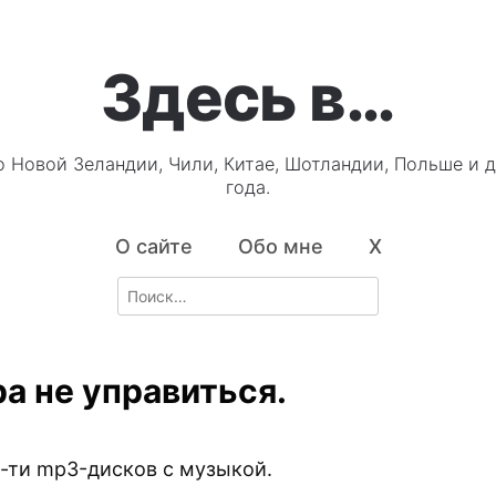
Здесь в…
о Новой Зеландии, Чили, Китае, Шотландии, Польше и д
года.
О сайте
Обо мне
X
Search
for:
ра не управиться.
-ти mp3-дисков с музыкой.