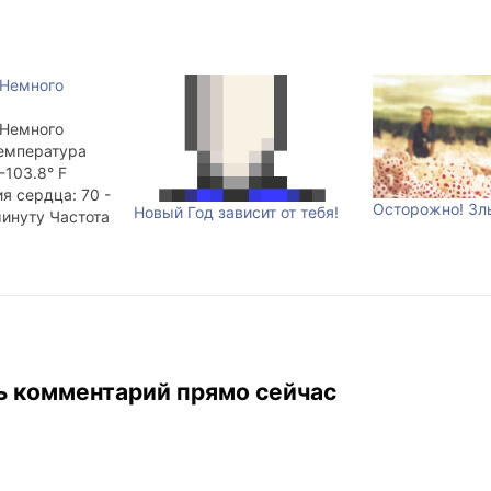
 Немного
 Немного
Температура
-103.8° F
я сердца: 70 -
Осторожно! Злы
Новый Год зависит от тебя!
минуту Частота
 20 вдохов в
труальный
ьность
: 145 дней
ания: август,
 Вес: взрослая
ь комментарий прямо сейчас
 60-ти до 80-
м