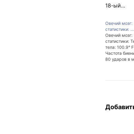
18-ый…
Овечий мозг:
статистики: …
Овечий мозг:
статистики: 
тела: 100.9° F
Частота биени
80 ударов в 
дыхания: 12 -
минуту Менс
цикл: 18 дней
Продолжител
беременности
Время спарив
начало осени
Добавит
овца весит от
ти киллограм