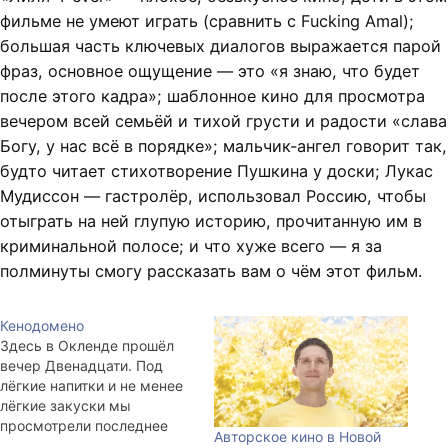
фильме не умеют играть (сравнить с Fucking Amal);
большая часть ключевых диалогов выражается парой
фраз, основное ощущение — это «я знаю, что будет
после этого кадра»; шаблонное кино для просмотра
вечером всей семьёй и тихой грусти и радости «слава
Богу, у нас всё в порядке»; мальчик-ангел говорит так,
будто читает стихотворение Пушкина у доски; Лукас
Мудиссон — гастролёр, использовал Россию, чтобы
отыграть на ней глупую историю, прочитанную им в
криминальной полосе; и что хуже всего — я за
полминуты смогу рассказать вам о чём этот фильм.
Кенодомено
Здесь в Окленде прошёл
вечер Двенадцати. Под
лёгкие напитки и не менее
лёгкие закуски мы
просмотрели последнее
Авторское кино в Новой
творение Михалкова «12» и