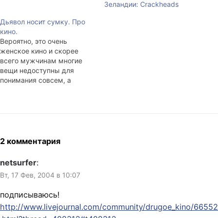
Зеландии: Crackheads
следом, так сказать,
«исходник», фильм
Дьявол носит сумку. Про
американца Люмета «12
кино.
разгневанных мужчин»
Вероятно, это очень
1957 года. Почему фильм
женское кино и скорее
Михалкова говно и никогда
всего мужчинам многие
не войдёт в десятку лучших
вещи недоступны для
на IMDB? Потому что
понимания совсем, а
недостаточно запереть…
прочие ясны лишь отчасти.
Эти слова, можно сказать,
моя индульгенция к тому,
что будет написано ниже.
Фильм показывает, что
женщины не думают, но
2 комментария
чувствуют. И никак иначе.
Все ключевые моменты
netsurfer
:
фильма произошли по
Вт, 17 Фев, 2004 в 10:07
вине…
подписываюсь!
http://www.livejournal.com/community/drugoe_kino/66552