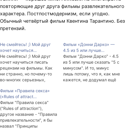
повторяющие друг друга фильмы развлекательного
характера. Постпостмодернизм, если угодно.
Обычный четвёртый фильм Квентина Тарантино. Без
претензий.
Не смейтесь! ;) Мой друг
Фильм «Донни Дарко» —
хочет научиться…
4.5 из 5 или лучше…
Не смейтесь! ;) Мой друг
Фильм "Донни Дарко" - 4.5
хочет научиться писать
из 5 или лучше сказать "5 с
рецензии на фильмы. Как
минусом". И то, минус
ни странно, но почему-то
лишь потому, что я, как мне
во-многих серьезных,
кажется, не додумал ещё
действительно хороших
всей той иронии, которую
Фильм «Правила секса»
фильмах затрагивается
хотел показать режиссёр.
(«Rules of attract…
тема гомосексуализма.
Это не "Малхолланд
Фильм "Правила секса"
Начнем по порядку:
Драйв", снятый лишь для
("Rules of attraction"),
"Покажи мне любовь"
того, чтобы запутать
другое название - "Правила
(Fucking Amal) - фильм про
зрителя. Я ошарашен. Ещё
привлекательности", я бы
то, как одна девочка любит
не знаю чем.…
назвал "Принципы
другую девочку и в гробу
влечения". Хорошо. Очень