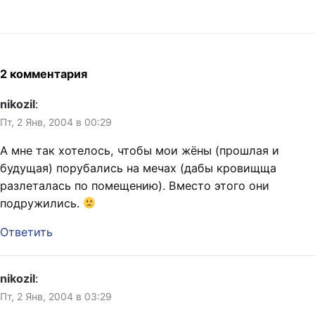
видала ханжескую
хорошо. На 4,9 из 5. -0,1 за
провинцию со всеми…
слишком смазливые лица.
Я не люблю видеть на
экране исключительно
смазлоидов. P.S.: Буду
2 комментария
пересматривать.
nikozil
:
Пт, 2 Янв, 2004 в 00:29
А мне так хотелось, чтобы мои жёны (прошлая и
будущая) порубались на мечах (дабы кровищща
разлеталась по помещению). Вместо этого они
подружились.
Ответить
nikozil
:
Пт, 2 Янв, 2004 в 03:29