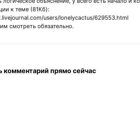
 логическое объяснение, у всего есть начало и ко
ии к теме (81Кб):
.livejournal.com/users/lonelycactus/629553.html
им смотреть обязательно.
ь комментарий прямо сейчас