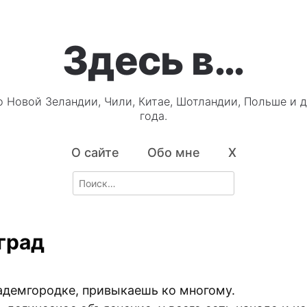
Здесь в…
о Новой Зеландии, Чили, Китае, Шотландии, Польше и д
года.
О сайте
Обо мне
X
Search
for:
град
адемгородке, привыкаешь ко многому.