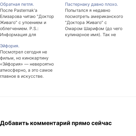
Обратная петля.
Пастернаку давно плохо.
После Pasternak'a
Попытался я недавно
Елизарова читаю "Доктор
посмотреть американского
Живаго" с упоением и
"Доктора Живаго" с
облегчением. P.S.:
Омаром Шарифом (до чего
Информация для
кулинарное имя). Так не
thinkabout'a: Приезжала
смог. Выключил на 10-ой
Эйфория.
мама, и "Тропик Рака"
минуте, когда дядя
Посмотрел сегодня не
перекочевал из туалета на
маленького Юрия принёс
фильм, но кинокартину
полку. Придумай что-
ребёнку мамину балалайку
«Эйфория» — невероятно
нибудь! Текущий вариант -
со словами, что это всё, что
атмосферно, а это самое
Виан-Салливан.
досталось мальчику в
главное в искусстве.
наследство; мол, мама
Оттого мне и «Техасская
очень хорошо на ней
резня бензопилой» 1974-го
играла, мол, у них все…
года нравится.
Порадовался, что Олег
Меньшиков сыграл доктора
Живаго. Когда читал, так уж
вышло, получившийся
Добавить комментарий прямо сейчас
образ очень был похож на
Меньшикова. Пока шлялся