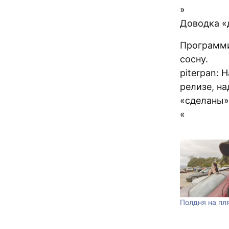
»
Доводка «
Программис
сосну.
piterpan:
релизе, на
«сделаны»
«
Полдня на пл