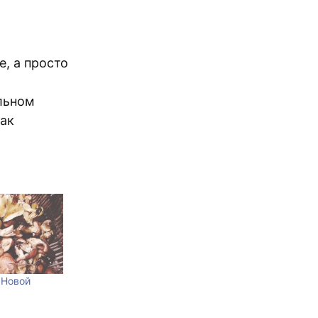
е, а просто
ельном
как
 Новой