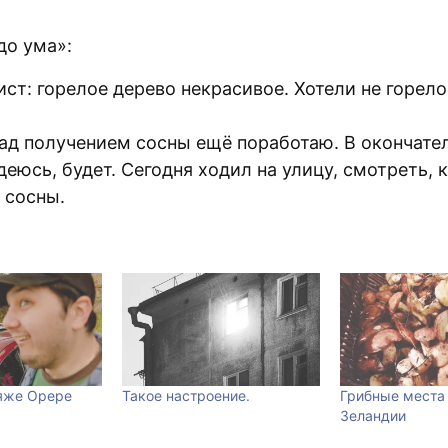
до ума»:
т: горелое дерево некрасивое. Хотели не горело
 Над получением сосны ещё поработаю. В окончат
деюсь, будет. Сегодня ходил на улицу, смотреть, 
 сосны.
яже Орере
Такое настроение.
Грибные места
Зеландии