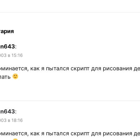
тария
en643
:
003 в 15:16
минается, как я пытался скрипт для рисования д
лать
en643
:
003 в 18:16
минается, как я пытался скрипт для рисования д