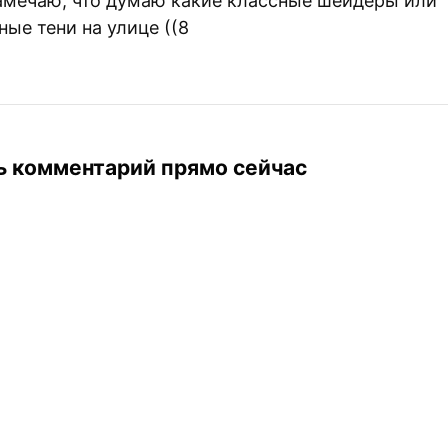
замечаю, что думаю какие классные шейдеры или
ые тени на улице ((8
ь комментарий прямо сейчас