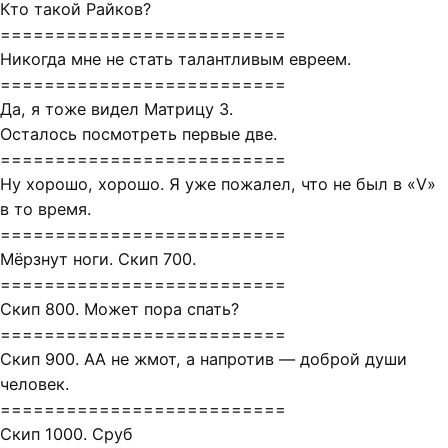
Кто такой Райков?
==========================
Никогда мне не стать талантливым евреем.
==========================
Да, я тоже видел Матрицу 3.
Осталось посмотреть первые две.
==========================
Ну хорошо, хорошо. Я уже пожалел, что не был в «V»
в то время.
==========================
Мёрзнут ноги. Скип 700.
==========================
Скип 800. Может пора спать?
==========================
Скип 900. АА не жмот, а напротив — доброй души
человек.
==========================
Скип 1000. Сруб