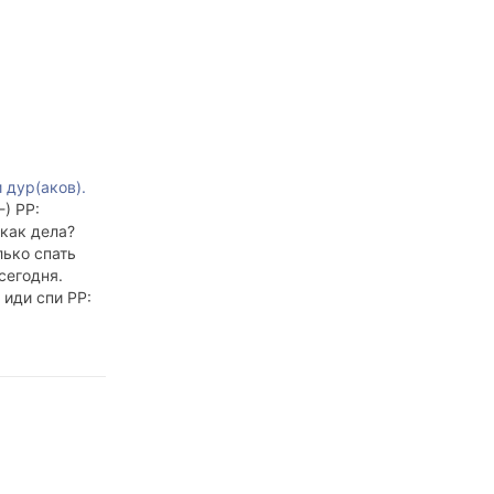
 дур(аков).
-) PP:
 как дела?
лько спать
сегодня.
 иди спи PP:
почитать о
айка: Тогда
ь в кусты,