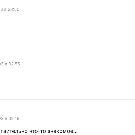
li4no…
03 в 23:55
03 в 02:55
03 в 02:18
ствительно что-то знакомое…