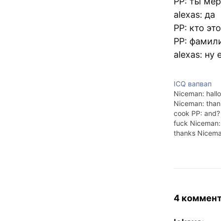
PP: ты ме
alexas: да
PP: кто эт
PP: фамил
alexas: ну
ICQ вапвап
Niceman: hallo
Niceman: than
cook PP: and?
fuck Niceman:
thanks Niceman
Niceman: you 
No. Niceman: 
4 коммен