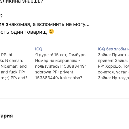
рзликина знаешь?
о?
ия знакомая, а вспомнить не могу…
 есть один товарищ
ICQ
ICQ без злобы и
 PP: hi
Я дурею! 15 лет, Гамбург.
Зайка: Привет!:
ks Niceman:
Номер не исправляю -
привент Зайка:
 Niceman: end
пользуйтесь! 153883449:
PP: Хорошо. То
 and fuck PP:
sdorowa PP: privent
хочется, устал 
: ;-) PP: and?
153883449: kak schisn?
Зайка: Ну тогда
are gay? PP:
153883449: nu ladno, ne
Не пойду, надо 
bye PP: bye
budet o plohom PP: ok
HDRI-картах. З
153883449: rasskasivay o
читай PP: Уебис
li4nom PP: ahuenno! A
уёбище!
zachem i pochemu ya
dolzhen ob etom govorit'?
тария
153883449: nu izveni, esli
tak... 153883449: esli silno